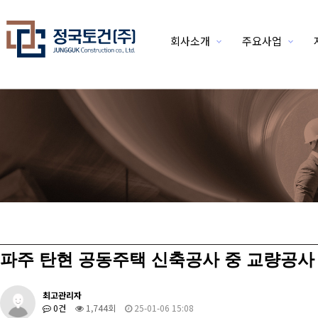
회사소개
주요사업
위분류
파주 탄현 공동주택 신축공사 중 교량공사
최고관리자
0건
1,744회
25-01-06 15:08