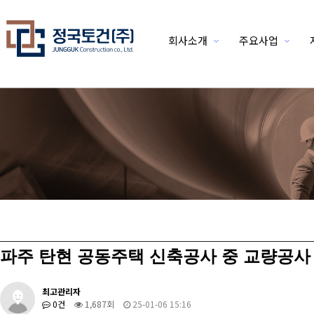
회사소개
주요사업
위분류
파주 탄현 공동주택 신축공사 중 교량공사
최고관리자
0건
1,687회
25-01-06 15:16