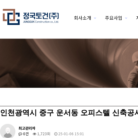
회사소개
주요사업
위분류
인천광역시 중구 운서동 오피스텔 신축공사
최고관리자
0건
1,723회
25-01-06 15:01