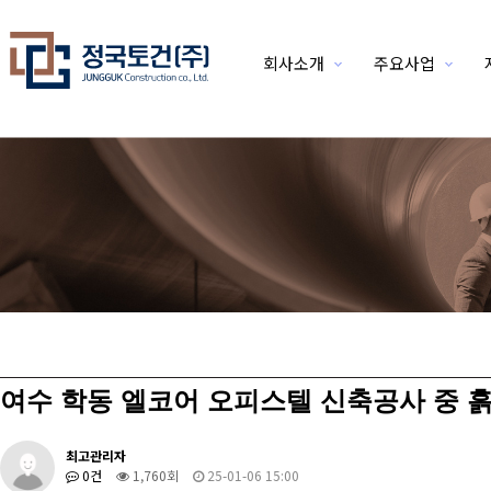
회사소개
주요사업
위분류
여수 학동 엘코어 오피스텔 신축공사 중 
최고관리자
0건
1,760회
25-01-06 15:00