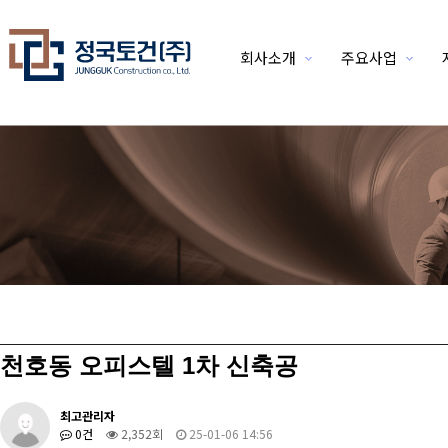
회사소개
주요사업
위분류
천호동 오피스텔 1차 신축공
최고관리자
0건
2,352회
25-01-06 14:56