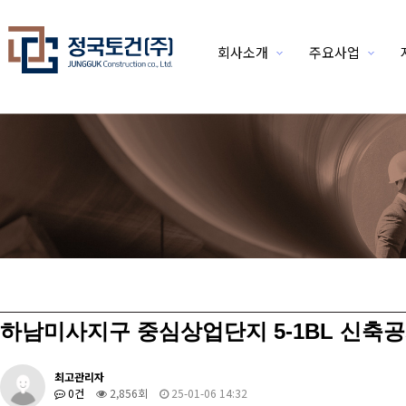
회사소개
주요사업
위분류
하남미사지구 중심상업단지 5-1BL 신축
최고관리자
0건
2,856회
25-01-06 14:32