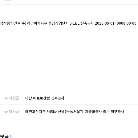
성산종합건설(주) 하남미사지구 중심상업단지 5-1BL 신축공사 2016-09-01~0000-00-00
이전글
마산 메트로센텀 신축공사
다음글
태전고산지구 345kv 신용인~동서울TL 지중화공사 중 수직구공사
댓글
0