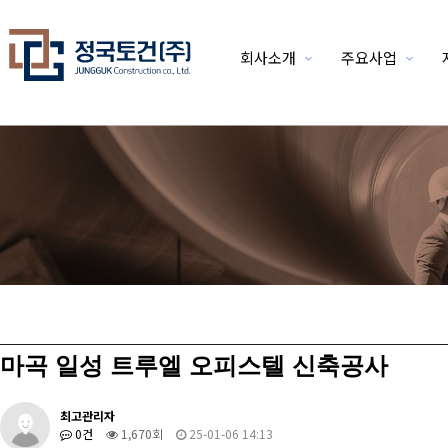
회사소개
주요사업
위분류
마곡 일성 트루엘 오피스텔 신축공사
최고관리자
0건
1,670회
25-01-06 14:13