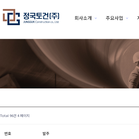
회사소개
주요사업
위분류
Total 96건
4 페이지
번호
발주