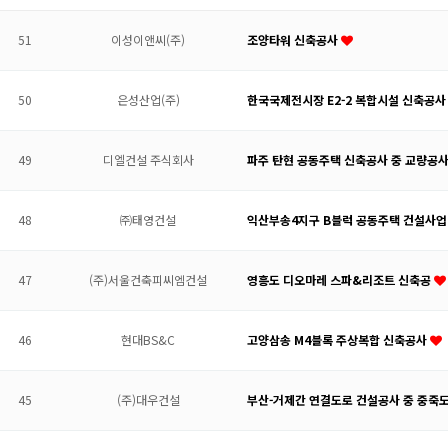
51
이성이앤씨(주)
조양타워 신축공사
50
은성산업(주)
한국국제전시장 E2-2 복합시설 신축공
49
디엘건설 주식회사
파주 탄현 공동주택 신축공사 중 교량공
48
㈜태영건설
익산부송4지구 B블럭 공동주택 건설사
47
(주)서울건축피씨엠건설
영흥도 디오마레 스파&리조트 신축공
46
현대BS&C
고양삼송 M4블록 주상복합 신축공사
45
(주)대우건설
부산-거제간 연결도로 건설공사 중 중죽