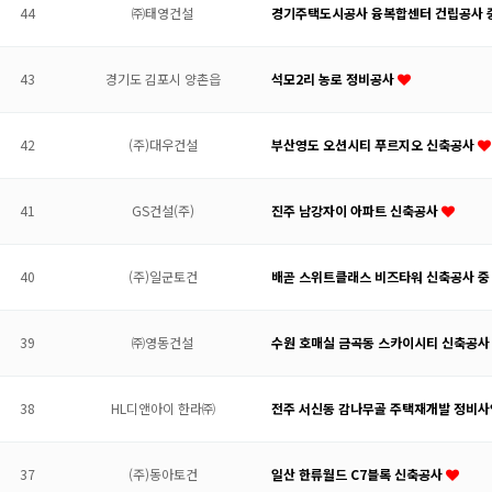
44
㈜태영건설
경기주택도시공사 융복합센터 건립공사 
43
경기도 김포시 양촌읍
석모2리 농로 정비공사
42
(주)대우건설
부산영도 오션시티 푸르지오 신축공사
41
GS건설(주)
진주 남강자이 아파트 신축공사
40
(주)일군토건
배곧 스위트클래스 비즈타워 신축공사 중 
39
㈜영동건설
수원 호매실 금곡동 스카이시티 신축공사 
38
HL디앤아이 한라㈜
전주 서신동 감나무골 주택재개발 정비사
37
(주)동아토건
일산 한류월드 C7블록 신축공사