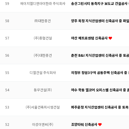
59
에이치엘디앤아이한라 주식회사
송산그린시티 동측지구 보도교 건설공사 
58
㈜대한종건
양주 옥정 지식산업센터 신축공사 중 파
57
(주)종협건설
마산 메트로센텀 신축공사
56
(주)대한종건
춘천 B&I 지식산업센터 신축공사 중 토
55
디엘건설 주식회사
의정부 장암3구역 공동주택 신축공사 중
54
동우건설(주)
여수 학동 엘코어 오피스텔 신축공사 중 
53
(주)서울건축피시엠건설
파주운정 지식산업센터 신축공사 중 토목
52
이성이앤씨(주)
조양타워 신축공사