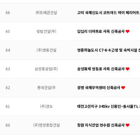
66
㈜트래콘건설
고덕 국제신도시 코트야드 바이 메리어트 
65
빛탑건설(주)
답십리 더마프로 사옥 신축공사
64
(주)영동건설
영종하늘도시 C7-6-4 근생 및 숙박시설
63
삼성중공업(주)
삼성화재 영등포 사옥 신축공사
62
롯데건설(주
광명 국제무역센터 신축공사
61
(주)경도
태전고산지구 345kv 신용인~동서울T
60
(주)한성종합건설
창원 지식산업 연수원 신축공사